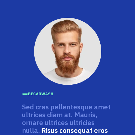
BECARWASH
Sed cras pellentesque amet
ultrices diam at. Mauris,
ornare ultrices ultricies
nulla.
Risus consequat eros